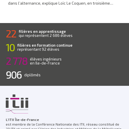
dans l’alternance, explique Loïc Le Coquen, en troisième…
22
filières en apprentissage
qui représentent 2 686 élèves
10
filières en formation continue
représentant 92 élèves
2 778
élèves ingénieurs
en Ile-de-France
906
diplômés
L’ITII Île-de-France
est membre de la Conférence Nationale des ITII, réseau constitué de
23 ITII et animé par l’Union des Industries et Métiers de la Métallurgie