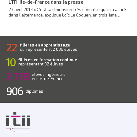
L’ITII Île-de-France dans la presse
23 avril 2013 « C’est la dimension très concrète qui m’a attiré
dans l’alternance, explique Loïc Le Coquen, en troisième…
22
filières en apprentissage
qui représentent 2 686 élèves
10
filières en formation continue
représentant 92 élèves
2 778
élèves ingénieurs
en Ile-de-France
906
diplômés