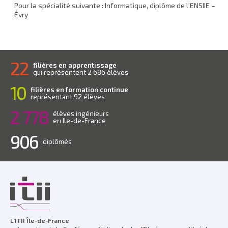
Pour la spécialité suivante : Informatique, diplôme de l’ENSIIE –
Évry
22
filières en apprentissage
qui représentent 2 686 élèves
10
filières en formation continue
représentant 92 élèves
2 778
élèves ingénieurs
en Ile-de-France
906
diplômés
L’ITII Île-de-France