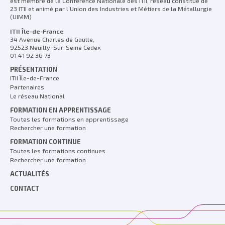
est membre de la Conférence Nationale des ITII, réseau constitué de
23 ITII et animé par l’Union des Industries et Métiers de la Métallurgie
(UIMM)
ITII Île-de-France
34 Avenue Charles de Gaulle,
92523 Neuilly-Sur-Seine Cedex
01 41 92 36 73
PRÉSENTATION
ITII Île-de-France
Partenaires
Le réseau National
FORMATION EN APPRENTISSAGE
Toutes les formations en apprentissage
Rechercher une formation
FORMATION CONTINUE
Toutes les formations continues
Rechercher une formation
ACTUALITÉS
CONTACT