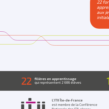
22 fo
appre
aux j
initial
22
filières en apprentissage
qui représentent 2 686 élèves
L’ITII Île-de-France
est membre de la Conférence
Nationale des ITII, réseau