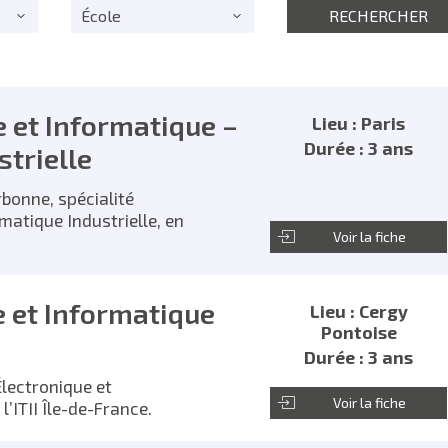
École
e et Informatique –
Lieu : Paris
Durée : 3 ans
trielle
rbonne, spécialité
matique Industrielle, en
Voir la fiche
e et Informatique
Lieu : Cergy
Pontoise
Durée : 3 ans
Électronique et
Voir la fiche
l’ITII Île-de-France.