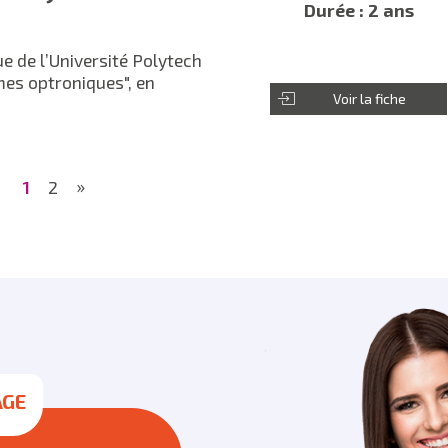
Durée : 2 ans
ue de l’Université Polytech
mes optroniques", en
Voir la fiche
»
1
2
AGE