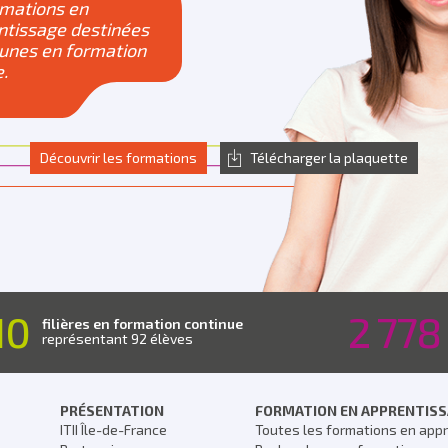
rmations en
ntissage destinées
eunes en formation
e.
Découvrir les formations
Télécharger la plaquette
10
2 778
filières en formation continue
représentant 92 élèves
PRÉSENTATION
FORMATION EN APPRENTIS
ITII Île-de-France
Toutes les formations en app