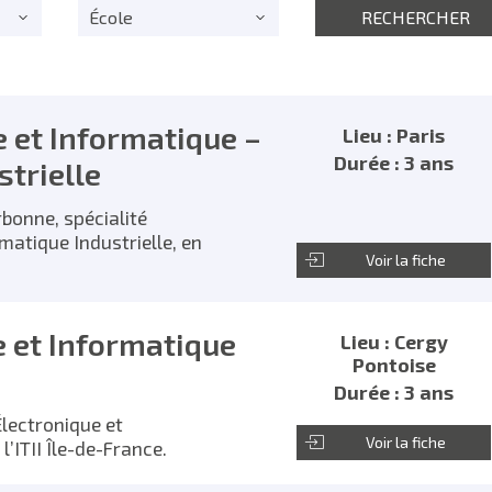
École
e et Informatique –
Lieu : Paris
Durée : 3 ans
trielle
rbonne, spécialité
matique Industrielle, en
Voir la fiche
e et Informatique
Lieu : Cergy
Pontoise
Durée : 3 ans
Électronique et
Voir la fiche
l’ITII Île-de-France.