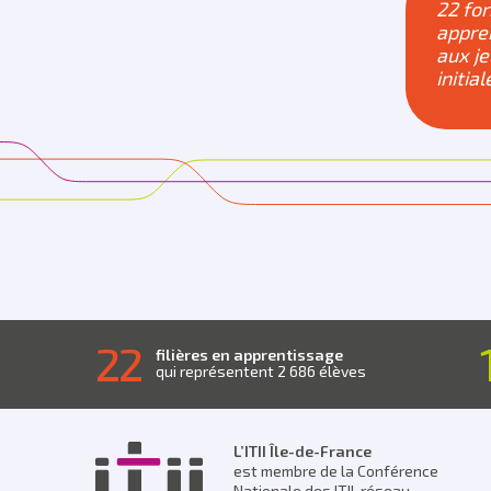
22 fo
appre
aux j
initial
22
filières en apprentissage
qui représentent 2 686 élèves
L’ITII Île-de-France
est membre de la Conférence
Nationale des ITII, réseau