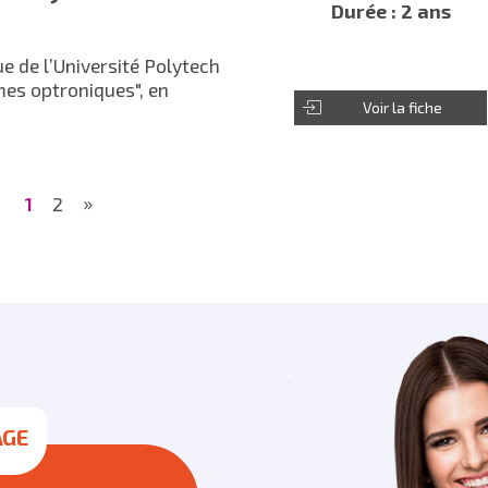
Durée : 2 ans
ue de l’Université Polytech
mes optroniques", en
Voir la fiche
»
1
2
AGE