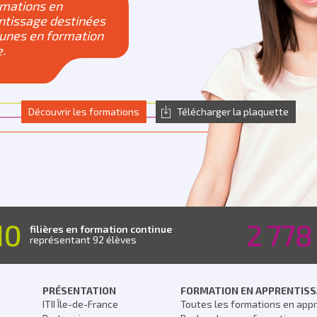
rmations en
ntissage destinées
eunes en formation
e.
Découvrir les formations
Télécharger la plaquette
10
2 778
filières en formation continue
représentant 92 élèves
PRÉSENTATION
FORMATION EN APPRENTIS
ITII Île-de-France
Toutes les formations en app