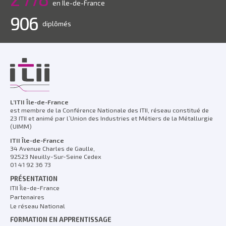
en Ile-de-France
906
diplômés
L’ITII Île-de-France
est membre de la Conférence Nationale des ITII, réseau constitué de
23 ITII et animé par l’Union des Industries et Métiers de la Métallurgie
(UIMM)
ITII Île-de-France
34 Avenue Charles de Gaulle,
92523 Neuilly-Sur-Seine Cedex
01 41 92 36 73
PRÉSENTATION
ITII Île-de-France
Partenaires
Le réseau National
FORMATION EN APPRENTISSAGE